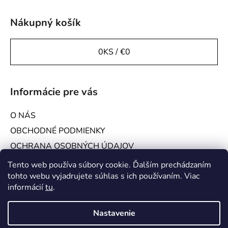
Nákupný košík
0
KS /
€0
Informácie pre vás
O NÁS
OBCHODNÉ PODMIENKY
OCHRANA OSOBNÝCH ÚDAJOV
KONTAKTY
Tento web používa súbory cookie. Ďalším prechádzaním
tohto webu vyjadrujete súhlas s ich používaním. Viac
GALÉRIA
informácií
tu
.
Platby a doprava
Nastavenie