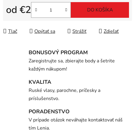
od
€2
DO KOŠÍKA
Jednotková cena:
Tlač
Opýtať sa
Strážiť
Zdieľať
BONUSOVÝ PROGRAM
Zaregistrujte sa, zbierajte body a šetrite
každým nákupom!
KVALITA
Ruské vlasy, parochne, príčesky a
príslušenstvo.
PORADENSTVO
V prípade otázok neváhajte kontaktovať náš
tím Lenia.