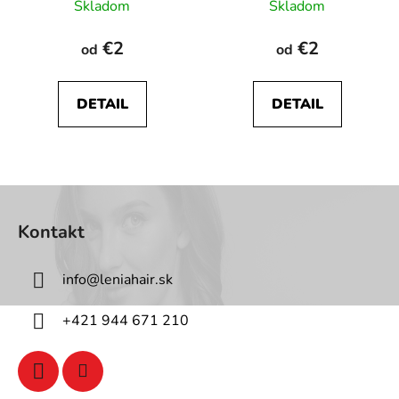
Skladom
Skladom
€2
€2
od
od
DETAIL
DETAIL
Z
á
Kontakt
p
ä
info
@
leniahair.sk
t
i
+421 944 671 210
e