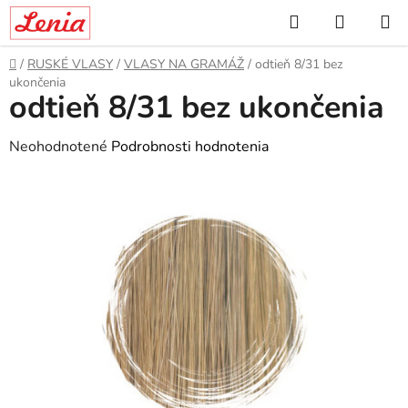
Prejsť
Hľadať
NÁKUP
na
KOŠÍK
obsah
Domov
/
RUSKÉ VLASY
/
VLASY NA GRAMÁŽ
/
odtieň 8/31 bez
ukončenia
odtieň 8/31 bez ukončenia
Priemerné
Neohodnotené
Podrobnosti hodnotenia
hodnotenie
produktu
je
0,0
z
5
hviezdičiek.