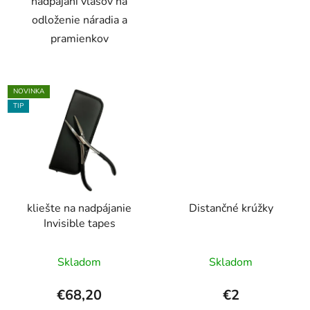
nadpájaní vlasov na
odloženie náradia a
pramienkov
NOVINKA
TIP
kliešte na nadpájanie
Distančné krúžky
Invisible tapes
Skladom
Skladom
€68,20
€2