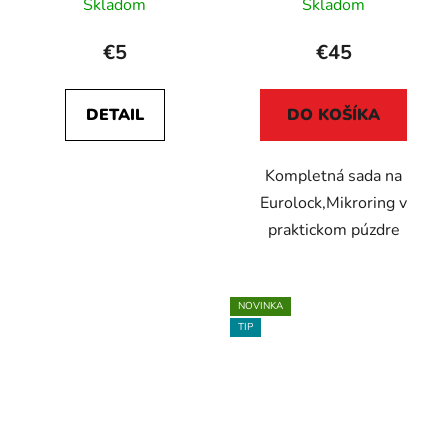
Skladom
Skladom
€5
€45
DETAIL
DO KOŠÍKA
Kompletná sada na
Eurolock,Mikroring v
praktickom púzdre
NOVINKA
TIP