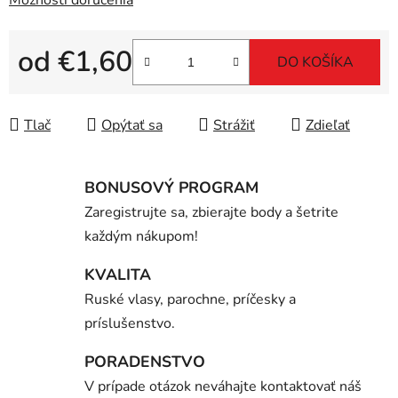
od
€1,60
DO KOŠÍKA
Jednotková cena:
Tlač
Opýtať sa
Strážiť
Zdieľať
BONUSOVÝ PROGRAM
Zaregistrujte sa, zbierajte body a šetrite
každým nákupom!
KVALITA
Ruské vlasy, parochne, príčesky a
príslušenstvo.
PORADENSTVO
V prípade otázok neváhajte kontaktovať náš