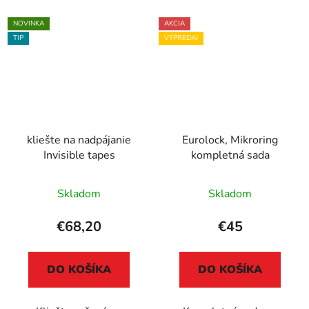
NOVINKA
AKCIA
TIP
VÝPREDAJ
kliešte na nadpájanie
Eurolock, Mikroring
Invisible tapes
kompletná sada
Skladom
Skladom
€68,20
€45
DO KOŠÍKA
DO KOŠÍKA