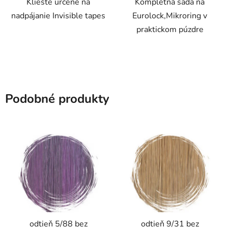
Kliešte určené na
Kompletná sada na
nadpájanie Invisible tapes
Eurolock,Mikroring v
praktickom púzdre
Podobné produkty
odtieň 5/88 bez
odtieň 9/31 bez