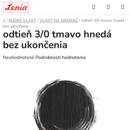
Prejsť
Hľadať
NÁKUP
na
KOŠÍK
obsah
Domov
/
RUSKÉ VLASY
/
VLASY NA GRAMÁŽ
/
odtieň 3/0 tmavo hnedá
bez ukončenia
odtieň 3/0 tmavo hnedá
bez ukončenia
Priemerné
Neohodnotené
Podrobnosti hodnotenia
hodnotenie
produktu
je
0,0
z
5
hviezdičiek.