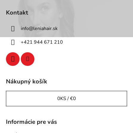
Z
á
Kontakt
p
ä
info
@
leniahair.sk
t
i
+421 944 671 210
e
Nákupný košík
0
KS /
€0
Informácie pre vás