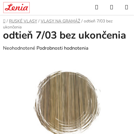
Prejsť
Hľadať
NÁKUP
na
KOŠÍK
obsah
Domov
/
RUSKÉ VLASY
/
VLASY NA GRAMÁŽ
/
odtieň 7/03 bez
ukončenia
odtieň 7/03 bez ukončenia
Priemerné
Neohodnotené
Podrobnosti hodnotenia
hodnotenie
produktu
je
0,0
z
5
hviezdičiek.