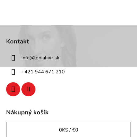
Z
á
Kontakt
p
ä
info
@
leniahair.sk
t
i
+421 944 671 210
e
Nákupný košík
0
KS /
€0