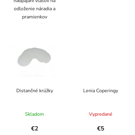
nadpájaní vlasov na
odloženie náradia a
pramienkov
Distančné krúžky
Lenia Coperingy
Skladom
Vypredané
€2
€5