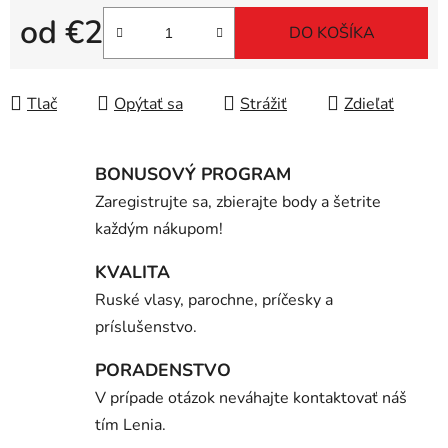
od
€2
DO KOŠÍKA
Jednotková cena:
Tlač
Opýtať sa
Strážiť
Zdieľať
BONUSOVÝ PROGRAM
Zaregistrujte sa, zbierajte body a šetrite
každým nákupom!
KVALITA
Ruské vlasy, parochne, príčesky a
príslušenstvo.
PORADENSTVO
V prípade otázok neváhajte kontaktovať náš
tím Lenia.