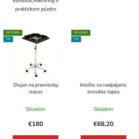
Eurolock,Mikroring v
praktickom púzdre
NOVINKA
NOVINKA
TIP
TIP
Stojan na pramienky
kliešte na nadpájanie
vlasov
Invisible tapes
Skladom
Skladom
€180
€68,20