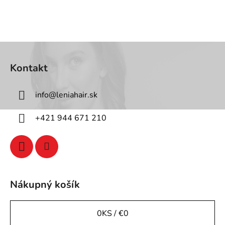
Z
á
Kontakt
p
ä
info
@
leniahair.sk
t
i
+421 944 671 210
e
Nákupný košík
0
KS /
€0