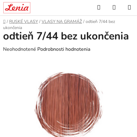
Prejsť
Hľadať
NÁKUP
na
KOŠÍK
obsah
Domov
/
RUSKÉ VLASY
/
VLASY NA GRAMÁŽ
/
odtieň 7/44 bez
ukončenia
odtieň 7/44 bez ukončenia
Priemerné
Neohodnotené
Podrobnosti hodnotenia
hodnotenie
produktu
je
0,0
z
5
hviezdičiek.