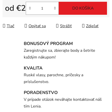
od
€2
DO KOŠÍKA
Jednotková cena:
Tlač
Opýtať sa
Strážiť
Zdieľať
BONUSOVÝ PROGRAM
Zaregistrujte sa, zbierajte body a šetrite
každým nákupom!
KVALITA
Ruské vlasy, parochne, príčesky a
príslušenstvo.
PORADENSTVO
V prípade otázok neváhajte kontaktovať náš
tím Lenia.