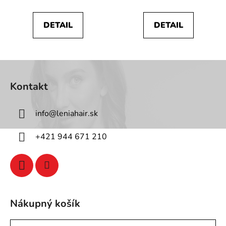
DETAIL
DETAIL
Z
á
Kontakt
p
ä
info
@
leniahair.sk
t
i
+421 944 671 210
e
Nákupný košík