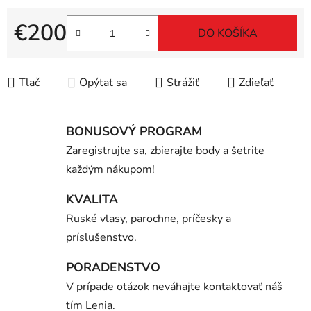
€200
DO KOŠÍKA
Jednotková cena:
Tlač
Opýtať sa
Strážiť
Zdieľať
BONUSOVÝ PROGRAM
Zaregistrujte sa, zbierajte body a šetrite
každým nákupom!
KVALITA
Ruské vlasy, parochne, príčesky a
príslušenstvo.
PORADENSTVO
V prípade otázok neváhajte kontaktovať náš
tím Lenia.