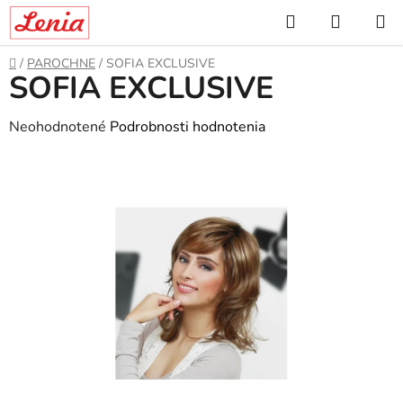
Prejsť
Hľadať
NÁKUP
na
KOŠÍK
obsah
Domov
/
PAROCHNE
/
SOFIA EXCLUSIVE
SOFIA EXCLUSIVE
Priemerné
Neohodnotené
Podrobnosti hodnotenia
hodnotenie
produktu
je
0,0
z
5
hviezdičiek.