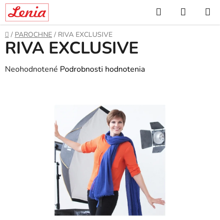
Prejsť
Hľadať
NÁKUP
na
KOŠÍK
obsah
Domov
/
PAROCHNE
/
RIVA EXCLUSIVE
RIVA EXCLUSIVE
Priemerné
Neohodnotené
Podrobnosti hodnotenia
hodnotenie
produktu
je
0,0
z
5
hviezdičiek.