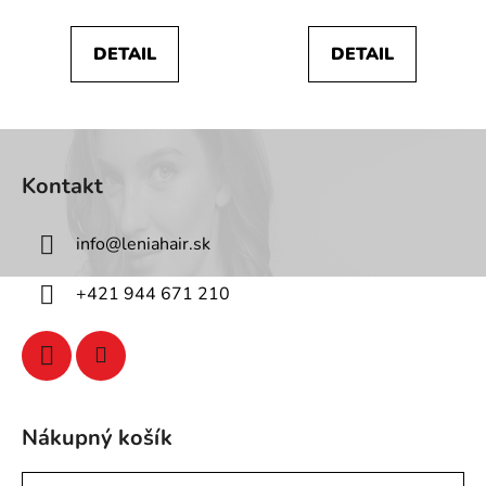
DETAIL
DETAIL
Z
á
Kontakt
p
ä
info
@
leniahair.sk
t
i
+421 944 671 210
e
Nákupný košík