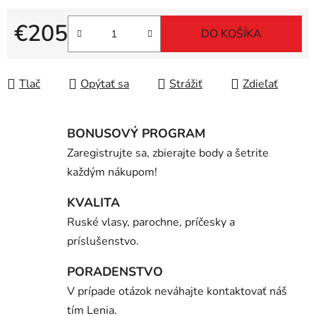
€205
DO KOŠÍKA
Jednotková cena:
Tlač
Opýtať sa
Strážiť
Zdieľať
BONUSOVÝ PROGRAM
Zaregistrujte sa, zbierajte body a šetrite
každým nákupom!
KVALITA
Ruské vlasy, parochne, príčesky a
príslušenstvo.
PORADENSTVO
V prípade otázok neváhajte kontaktovať náš
tím Lenia.