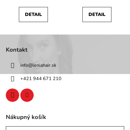
DETAIL
DETAIL
Z
á
Kontakt
p
ä
info
@
leniahair.sk
t
i
+421 944 671 210
e
Nákupný košík