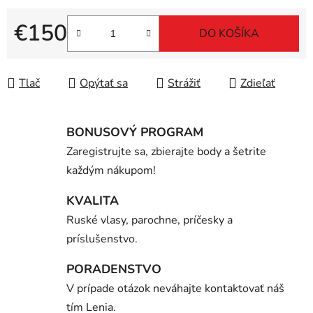
€150
DO KOŠÍKA
Jednotková cena:
Tlač
Opýtať sa
Strážiť
Zdieľať
BONUSOVÝ PROGRAM
Zaregistrujte sa, zbierajte body a šetrite
každým nákupom!
KVALITA
Ruské vlasy, parochne, príčesky a
príslušenstvo.
PORADENSTVO
V prípade otázok neváhajte kontaktovať náš
tím Lenia.