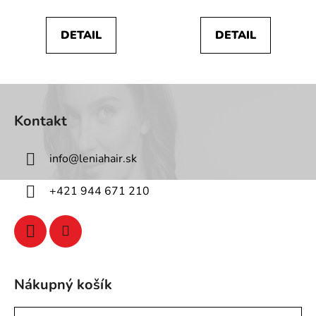
DETAIL
DETAIL
Z
á
Kontakt
p
ä
info
@
leniahair.sk
t
i
+421 944 671 210
e
Nákupný košík