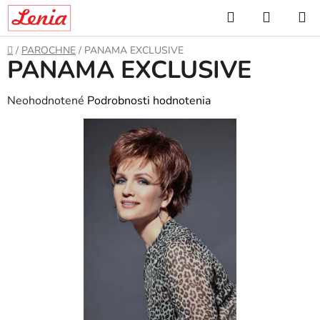
Prejsť
Hľadať
NÁKUP
na
KOŠÍK
obsah
Domov
/
PAROCHNE
/
PANAMA EXCLUSIVE
PANAMA EXCLUSIVE
Priemerné
Neohodnotené
Podrobnosti hodnotenia
hodnotenie
produktu
je
0,0
z
5
hviezdičiek.