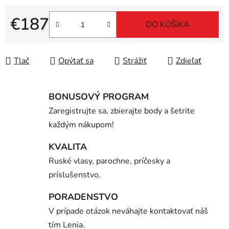
€187
DO KOŠÍKA
Jednotková cena:
Tlač
Opýtať sa
Strážiť
Zdieľať
BONUSOVÝ PROGRAM
Zaregistrujte sa, zbierajte body a šetrite
každým nákupom!
KVALITA
Ruské vlasy, parochne, príčesky a
príslušenstvo.
PORADENSTVO
V prípade otázok neváhajte kontaktovať náš
tím Lenia.