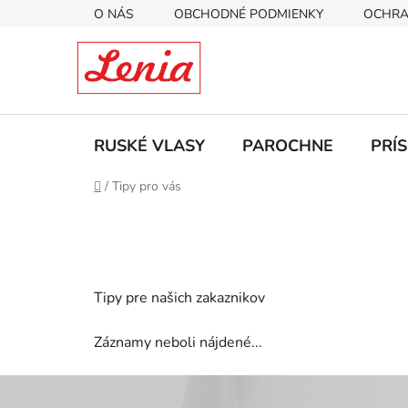
Prejsť
O NÁS
OBCHODNÉ PODMIENKY
OCHRA
na
obsah
RUSKÉ VLASY
PAROCHNE
PRÍ
Domov
/
Tipy pro vás
Tipy pre našich zakaznikov
Záznamy neboli nájdené...
Z