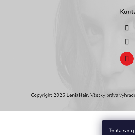
á
Kont
p
ä
t
i
e
Copyright 2026
LeniaHair
. Všetky práva vyhra
Tento web p