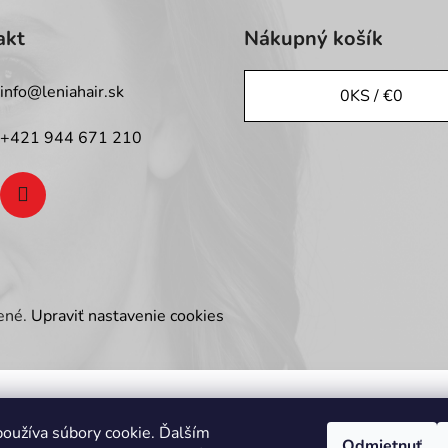
akt
Nákupný košík
info
@
leniahair.sk
0
KS /
€0
+421 944 671 210
dené.
Upraviť nastavenie cookies
oužíva súbory cookie. Ďalším
Odmietnuť