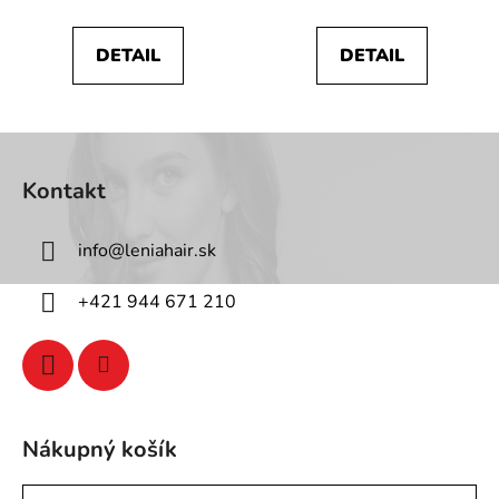
DETAIL
DETAIL
Z
á
Kontakt
p
ä
info
@
leniahair.sk
t
i
+421 944 671 210
e
Nákupný košík