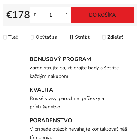
€178
DO KOŠÍKA
Jednotková cena:
Tlač
Opýtať sa
Strážiť
Zdieľať
BONUSOVÝ PROGRAM
Zaregistrujte sa, zbierajte body a šetrite
každým nákupom!
KVALITA
Ruské vlasy, parochne, príčesky a
príslušenstvo.
PORADENSTVO
V prípade otázok neváhajte kontaktovať náš
tím Lenia.