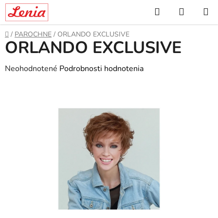
Prejsť
Hľadať
NÁKUP
na
KOŠÍK
obsah
Domov
/
PAROCHNE
/
ORLANDO EXCLUSIVE
ORLANDO EXCLUSIVE
Priemerné
Neohodnotené
Podrobnosti hodnotenia
hodnotenie
produktu
je
0,0
z
5
hviezdičiek.