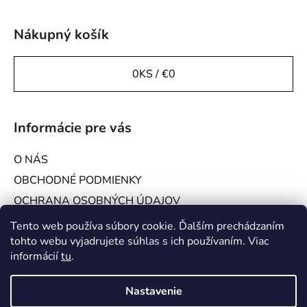
Nákupný košík
0
KS /
€0
Informácie pre vás
O NÁS
OBCHODNÉ PODMIENKY
OCHRANA OSOBNÝCH ÚDAJOV
KONTAKTY
Tento web používa súbory cookie. Ďalším prechádzaním
tohto webu vyjadrujete súhlas s ich používaním. Viac
GALÉRIA
informácií
tu
.
Platby a doprava
Nastavenie