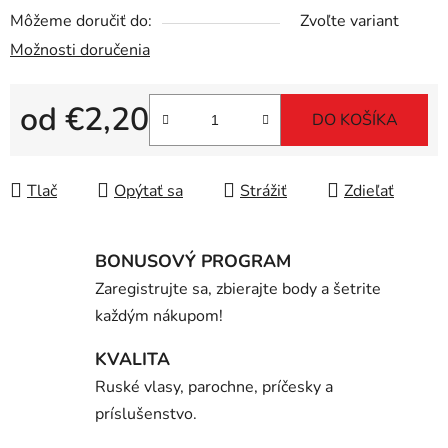
Môžeme doručiť do:
Zvoľte variant
Možnosti doručenia
od
€2,20
DO KOŠÍKA
Jednotková cena:
Tlač
Opýtať sa
Strážiť
Zdieľať
BONUSOVÝ PROGRAM
Zaregistrujte sa, zbierajte body a šetrite
každým nákupom!
KVALITA
Ruské vlasy, parochne, príčesky a
príslušenstvo.