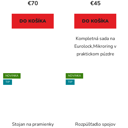
€70
€45
DO KOŠÍKA
DO KOŠÍKA
Kompletná sada na
Eurolock,Mikroring v
praktickom púzdre
NOVINKA
NOVINKA
TIP
TIP
Stojan na pramienky
Rozpúšťadlo spojov