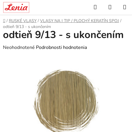
Prejsť
Hľadať
NÁKUP
na
KOŠÍK
obsah
Domov
/
RUSKÉ VLASY
/
VLASY NA I TIP / PLOCHÝ KERATÍN SPOJ
/
odtieň 9/13 - s ukončením
odtieň 9/13 - s ukončením
Priemerné
Neohodnotené
Podrobnosti hodnotenia
hodnotenie
produktu
je
0,0
z
5
hviezdičiek.