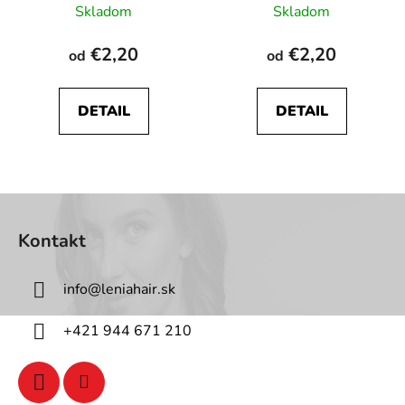
Skladom
Skladom
€2,20
€2,20
od
od
DETAIL
DETAIL
Z
á
Kontakt
p
ä
info
@
leniahair.sk
t
i
+421 944 671 210
e