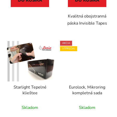
DO KOŠÍKA
DO KOŠÍKA
Kvalitná obojstranná
páska Invisible Tapes
AKCIA
VÝPREDAJ
Starlight Tepelné
Eurolock, Mikroring
klieštee
kompletná sada
Skladom
Skladom