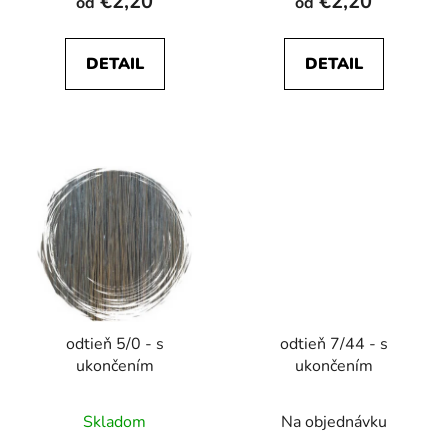
€2,20
€2,20
od
od
DETAIL
DETAIL
odtieň 5/0 - s
odtieň 7/44 - s
ukončením
ukončením
Skladom
Na objednávku